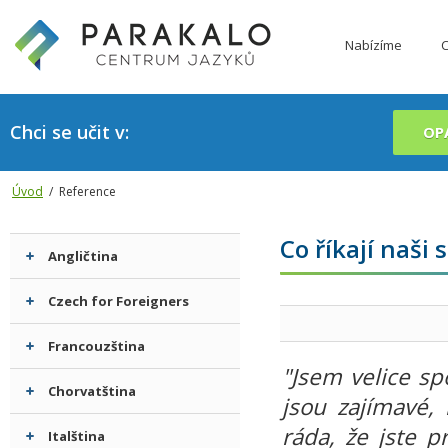
Nabízíme
C
Chci se učit v:
OP
Úvod
/ Reference
Co říkají naši 
Angličtina
Czech for Foreigners
Francouzština
"Jsem velice sp
Chorvatština
jsou zajímavé, 
ráda, že jste 
Italština