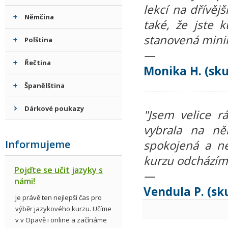
lekcí na dřívěj
Němčina
také, že jste k
stanovená minim
Polština
—
Řečtina
Monika H. (sku
Španělština
Dárkové poukazy
"Jsem velice r
vybrala na ně
Informujeme
spokojená a ne
kurzu odcházím
Pojďte se učit jazyky s
—
námi!
Vendula P. (sk
Je právě ten nejlepší čas pro
výběr jazykového kurzu. Učíme
v v Opavě i online a začínáme