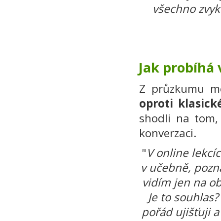
všechno zvykl
Jak probíhá
Z průzkumu me
oproti klasick
shodli na tom,
konverzaci.
"
V online lekc
v učebně, pozn
vidím jen na ob
Je to souhlas?
pořád ujišťuji 