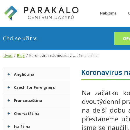
Nabízíme
C
Chci se učit v:
OP
Úvod
/
Blog
/ Koronavirus nás nezastaví ... učíme online!
Koronavirus ná
Angličtina
Czech for Foreigners
Na začátku kor
dvoutýdenní prá
Francouzština
na delší dobu 
Chorvatština
přestaneme uči
jsme se naučili
Italština