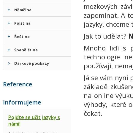
mozkových závi
Němčina
zapomínat. A to
jazyky, chceme 
Polština
Jak to udělat?
N
Řečtina
Mnoho lidí s p
Španělština
technologie n
Dárkové poukazy
používají, nemaj
Já se vám nyní 
Reference
základě zkušeno
na online výuku
Informujeme
výhody, které o
čekat.
Pojďte se učit jazyky s
námi!