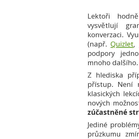
Lektoři hodně
vysvětlují g
konverzaci. Vyu
(např.
Quizlet
,
podpory jedno
mnoho dalšího.
Z hlediska pří
přístup. Není
klasických lekc
nových možnos
zúčastněné str
Jediné problém
průzkumu zmíni