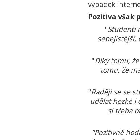
výpadek interne
Pozitiva však p
"
Studenti 
sebejistější,
"
Díky tomu, že
tomu, že má
"
Raději se se s
udělat hezké i 
si třeba 
"Pozitivně hod