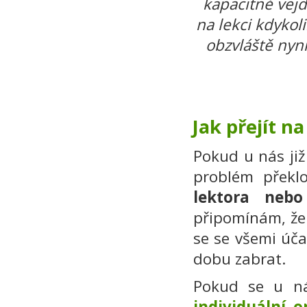
kapacitně vej
na lekci kdykol
obzvláště nyní
Jak přejít n
Pokud u nás již
problém překl
lektora ne
připomínám, že
se se všemi úč
dobu zabrat.
Pokud se u n
individuální o