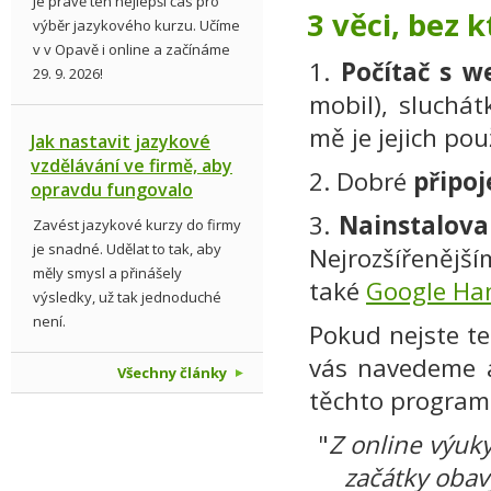
Je právě ten nejlepší čas pro
3 věci, bez 
výběr jazykového kurzu. Učíme
v v Opavě i online a začínáme
1.
Počítač s 
29. 9. 2026!
mobil), sluchát
mě je jejich pou
Jak nastavit jazykové
vzdělávání ve firmě, aby
2. Dobré
připoj
opravdu fungovalo
3.
Nainstalov
Zavést jazykové kurzy do firmy
je snadné. Udělat to tak, aby
Nejrozšířeněj
měly smysl a přinášely
také
Google Ha
výsledky, už tak jednoduché
není.
Pokud nejste te
vás navedeme 
Všechny články
těchto program
"
Z online výuky
začátky obavy